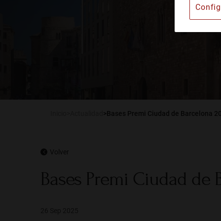
Config
Instituto Barcelonés d
Alquiler de espacios
Publicaciones
Actualidad
Inicio
Actualidad
Bases Premi Ciudad de Barcelona 2
Volver
Bases Premi Ciudad de 
26 Sep 2025