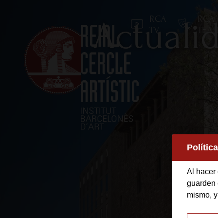
RCA
RCA
Actuali
TV
TEA
Inicio
Polític
Reial Cercle Artístic
Al hacer 
Programas y Activida
guarden e
mismo, y
Socios