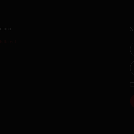
S
celona
istic.cat
O
Gastronomic Experience 360º
Entradas Eve