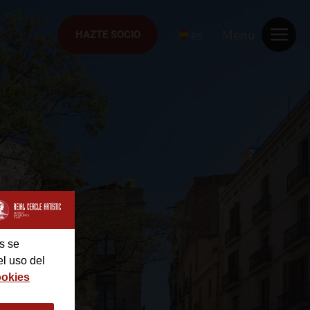
es
Menú
HAZTE SOCIO
HAZTE SOCIO
s se
el uso del
ookies