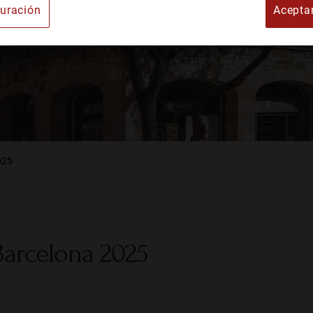
uración
Acepta
e Arte
025
Barcelona 2025