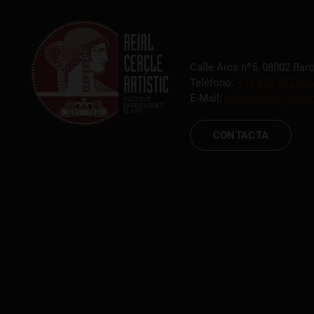
Calle Arcs nº5, 08002 Bar
Teléfono:
+34 933 187 866
E-Mail:
info@reialcercleart
CONTACTA
RCA TV
RCA TEATR