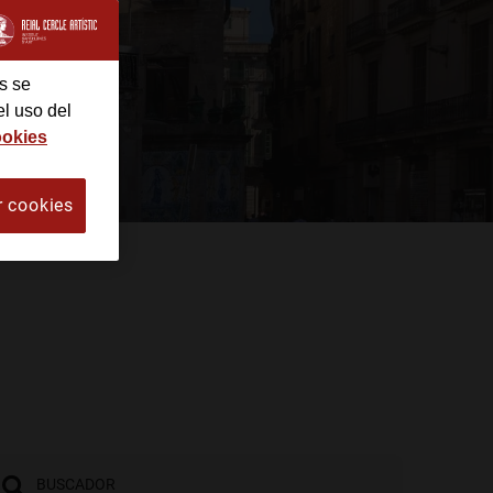
s se
el uso del
ookies
r cookies