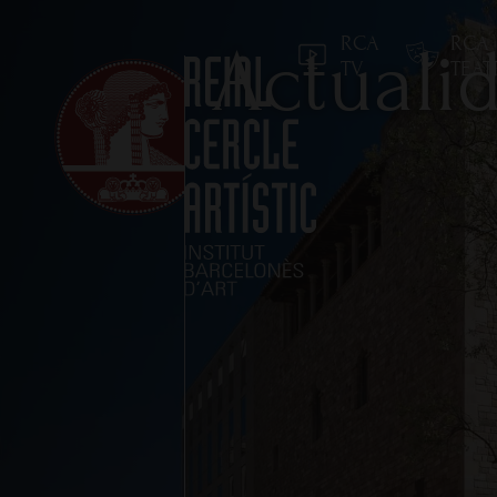
RCA
RCA
Actuali
TV
TEA
Inicio
Reial Cercle Artístic
Programas y Activida
Socios