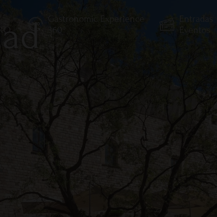
Gastronomic Experience
Entradas
dad
TRO
360º
Eventos
des