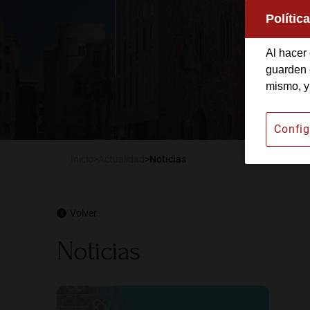
Polític
Instituto Barcelonés d
Al hacer 
Alquiler de espacios
guarden e
mismo, y
Publicaciones
Config
Actualidad
Inicio
Actualidad
Noticias
Volver
Noticias