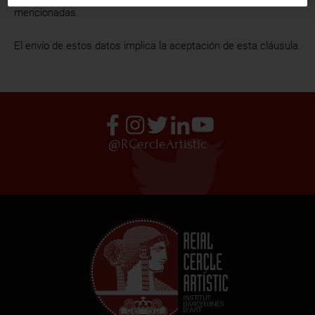
mencionadas.
RCA TV
RCA TEATRO
El envío de estos datos implica la aceptación de esta cláusula.
Gastronomic Experience 360º
Entradas Eventos
CA
ES
@RCercleArtistic
HAZTE SOCIO