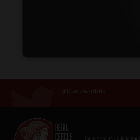
@RCercleArtistic
Calle Arcs nº5, 08002 Bar