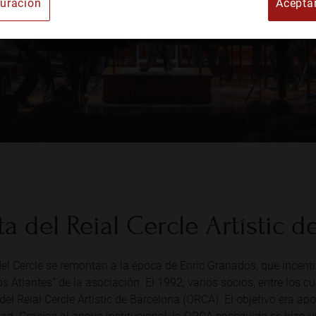
uración
Acepta
e Arte
a del Reial Cercle Artístic d
el Cercle se remontan a la época de Enric Granados, que incent
os Atlantes” de la asociación. El 1992, varios socios, entre los cu
el Reial Cercle Artístic de Barcelona (ORCA). El objetivo era ap