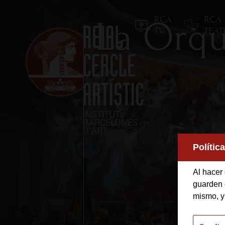
RCA
RCA
La Orqu
TV
TEA
Inicio
Polític
Reial Cercle Artístic
Al hacer 
guarden e
Programas y Activida
mismo, y
Socios