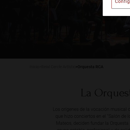
Config
Instituto Barcelonés d
Alquiler de espacios
Publicaciones
Actualidad
Inicio
Reial Cercle Artístic
Orquesta RCA
La Orquest
Los orígenes de la vocación musical d
que hizo conciertos en el “Salón de l
Mateos, deciden fundar la Orquesta d