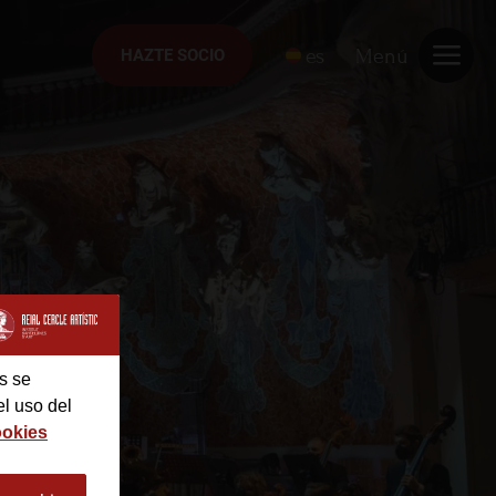
es
Menú
HAZTE SOCIO
HAZTE SOCIO
s se
el uso del
ookies