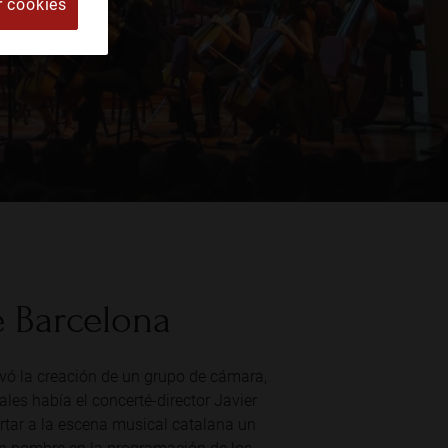
r cookies
e Barcelona
ivó la creación de un grupo de cámara,
ales había el concerté-director Javier
ortar a la escena musical catalana un