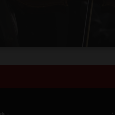
S
celona