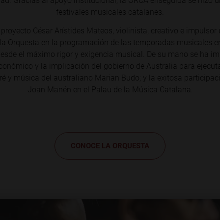
idad. Gracias al apoyo institucional, la ORCA enseguida se hizo
festivales musicales catalanes.
 proyecto César Arístides Mateos, violinista, creativo e impulsor
e la Orquesta en la programación de las temporadas musicales en
desde el máximo rigor y exigencia musical. De su mano se ha i
onómico y la implicación del gobierno de Australia para ejecut
é y música del australiano Marian Budo; y la exitosa participaci
Joan Manén en el Palau de la Música Catalana.
CONOCE LA ORQUESTA