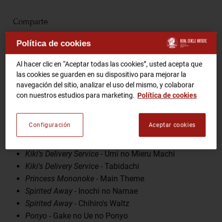
Comparte
RCA TV
RCA TEATRO
Gastronomic Experience 360º
Política de cookies
Entradas Eventos
Al hacer clic en “Aceptar todas las cookies”, usted acepta que
las cookies se guarden en su dispositivo para mejorar la
Programa
navegación del sitio, analizar el uso del mismo, y colaborar
CA
ES
con nuestros estudios para marketing.
Política de cookies
Nausicaa of the Valley of the Wind
- Kaze no Tani
Laputa: Castle in the Sky
- Kimi wo Nosete
HAZTE SOCIO
Configuración
Aceptar cookies
My Neighbour Totoro
- Kaze no Toori Michi
My Neighbour Totoro
- Main Theme
Kiki's Delivery Service
- Umi no Mieru Machi
Kiki's Delivery Service
- Tabidachi
Princess Mononoke
- Main Theme
Spirited Away
- Inochi no Namae
Spirited Away
- Chihiro's Waltz
Ponyo
- Gake no Ue no Ponyo