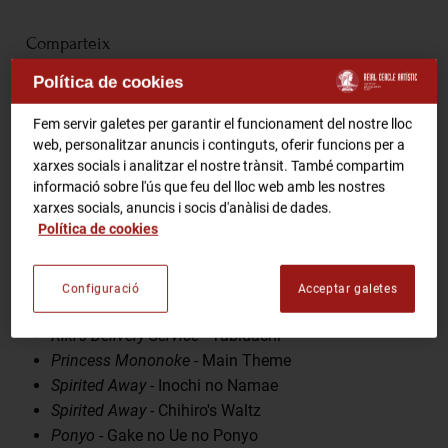
RCA Radio
Comparteix
Política de cookies
RCA TV
RCA TEATRE
Fem servir galetes per garantir el funcionament del nostre lloc
Gastronomic Experience 360º
web, personalitzar anuncis i continguts, oferir funcions per a
Entrades Esdeveniments
Programa
xarxes socials i analitzar el nostre trànsit. També compartim
informació sobre l'ús que feu del lloc web amb les nostres
xarxes socials, anuncis i socis d'anàlisi de dades.
Nausicaa of the Valley of the Wind
- Kaze no Tani
Política de cookies
CA
ES
Laputa: Castle in the Sky
- Kimi wo Nosete
My Neighbour Totoro
- Kaze no Toori Michi
My Neighbour Totoro
- Main Theme
FES-TE SOCI
Configuració
Acceptar galetes
Kiki's Delivery Service
- Umi no Mieru Machi
Kiki's Delivery Service
- Tabidachi
Princess Mononoke
- Main Theme
Spirited Away
- Inochi no Namae
Spirited Away
- Chihiro's Waltz
Ponyo
- Gake no Ue no Ponyo