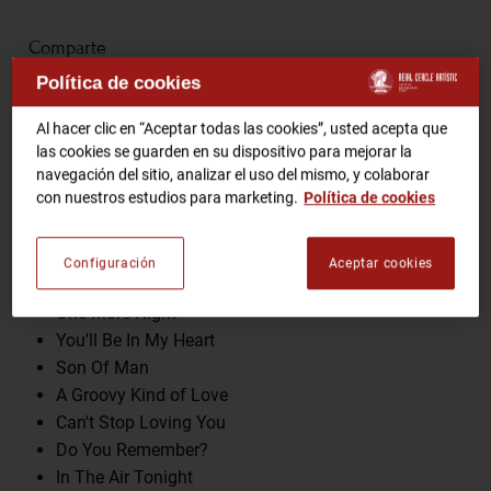
Comparte
RCA TV
RCA TEATRO
Política de cookies
Gastronomic Experience 360º
Entradas Eventos
Al hacer clic en “Aceptar todas las cookies”, usted acepta que
las cookies se guarden en su dispositivo para mejorar la
Programa
navegación del sitio, analizar el uso del mismo, y colaborar
con nuestros estudios para marketing.
Política de cookies
CA
ES
You Can't Hurry Love
Invisible Touch
Configuración
Aceptar cookies
HAZTE SOCIO
Against All Odds (Take A Look At Me Now)
One More Night
You'll Be In My Heart
Son Of Man
A Groovy Kind of Love
Can't Stop Loving You
Do You Remember?
In The Air Tonight