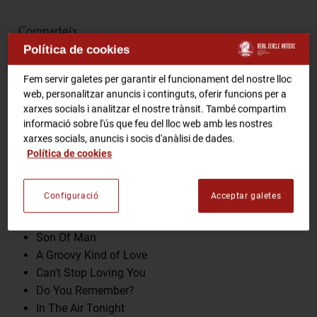
RCA Radio
Comparteix
Política de cookies
RCA TV
RCA TEATRE
Fem servir galetes per garantir el funcionament del nostre lloc
Gastronomic Experience 360º
web, personalitzar anuncis i continguts, oferir funcions per a
Entrades Esdeveniments
xarxes socials i analitzar el nostre trànsit. També compartim
Programa
informació sobre l'ús que feu del lloc web amb les nostres
xarxes socials, anuncis i socis d'anàlisi de dades.
You Can't Hurry Love
Política de cookies
CA
ES
Invisible Touch
Against All Odds (Take A Look At Me Now)
Configuració
Acceptar galetes
One More Night
FES-TE SOCI
You'll Be In My Heart
Son Of Man
A Groovy Kind of Love
Can't Stop Loving You
Do You Remember?
In The Air Tonight