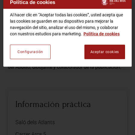
"EL PAPUS. YO ESTUVÍ ALLÍ"
Política de cookies
Al hacer clic en “Aceptar todas las cookies”, usted acepta que
RCA TV
RCA TEATRO
Comparte
las cookies se guarden en su dispositivo para mejorar la
Gastronomic Experience 360º
navegación del sitio, analizar el uso del mismo, y colaborar
Entradas Eventos
con nuestros estudios para marketing.
Política de cookies
Presentación del cómic que repasa la historia de la
Configuración
Aceptar cookies
CA
ES
revista satírica y neurasténica a través de las anécdotas
del Abuelo, dibujante y colaborador de la publicación.
HAZTE SOCIO
Información práctica
Saló dels Atlants
Carrer Arcs 5