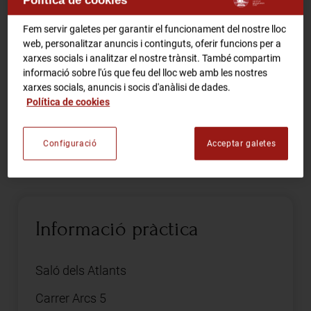
RCA Radio
Comparteix
Fem servir galetes per garantir el funcionament del nostre lloc
web, personalitzar anuncis i continguts, oferir funcions per a
xarxes socials i analitzar el nostre trànsit. També compartim
RCA TV
RCA TEATRE
informació sobre l'ús que feu del lloc web amb les nostres
Gastronomic Experience 360º
xarxes socials, anuncis i socis d'anàlisi de dades.
Política de cookies
Entrades Esdeveniments
Presentació del còmic que repassa la història de la
revista satírica i neurastènica a través de les anècdotes
de l'Avi, dibuixant i col·laborador de la publicació.
Configuració
Acceptar galetes
CA
ES
FES-TE SOCI
Informació pràctica
Saló dels Atlants
Carrer Arcs 5