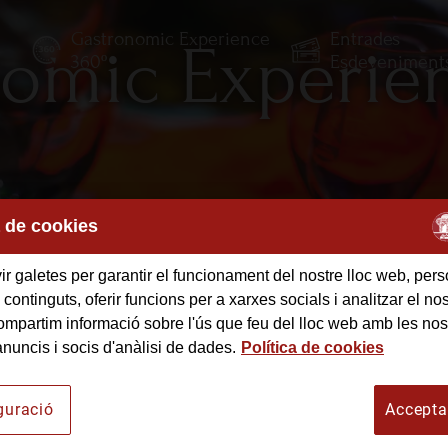
Gastronomic Experience
Entrades
omic Experie
E
360º
Esdeveniment
a de cookies
r galetes per garantir el funcionament del nostre lloc web, pers
 continguts, oferir funcions per a xarxes socials i analitzar el nost
mpartim informació sobre l'ús que feu del lloc web amb les nos
anuncis i socis d'anàlisi de dades.
Política de cookies
guració
Accepta