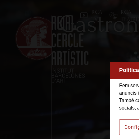
RCA
RCA
Gastron
TV
TEATR
Polític
Inici
Fem servi
anuncis i
Reial Cercle Artístic
També co
socials, 
Programes i Activitats
Confi
Socis