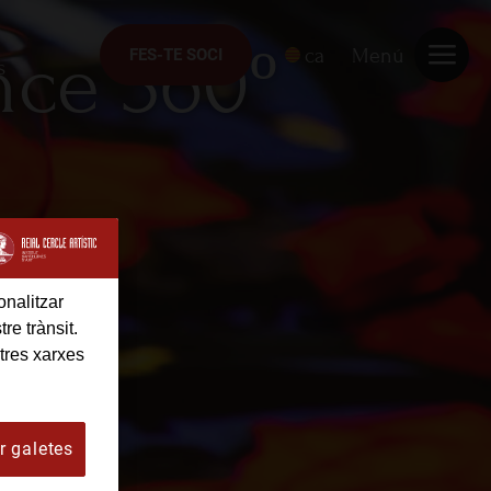
nce 360º
ca
Menú
FES-TE SOCI
FES-TE SOCI
s
onalitzar
re trànsit.
tres xarxes
r galetes