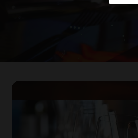
Institut Barcelonès d'A
Lloguer d’espais
Publicacions
Actualitat
RCA Radio