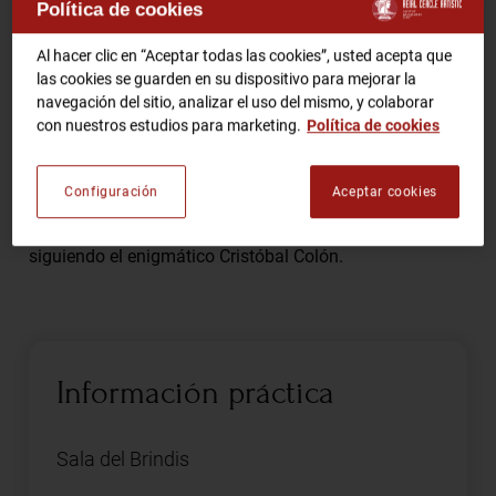
Política de cookies
Comparte
Al hacer clic en “Aceptar todas las cookies”, usted acepta que
RCA TV
RCA TEATRO
las cookies se guarden en su dispositivo para mejorar la
Gastronomic Experience 360º
navegación del sitio, analizar el uso del mismo, y colaborar
Entradas Eventos
con nuestros estudios para marketing.
Política de cookies
Descubre la historia nunca explicada de la epopeya que
Configuración
Aceptar cookies
cambió el mundo en 1492. Una narración sobre
CA
ES
ambiciones, traiciones y el reto de vivir entre tormentas
siguiendo el enigmático Cristóbal Colón.
HAZTE SOCIO
Información práctica
Sala del Brindis