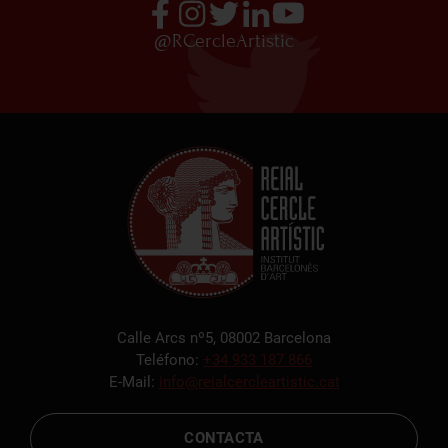
@RCercleArtistic
Calle Arcs nº5, 08002 Barcelona
Teléfono:
+34 933 187 866
E-Mail:
info@reialcercleartistic.cat
CONTACTA