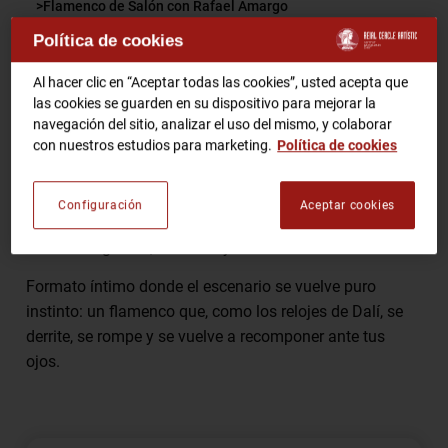
Flamenco de Salón con Rafael Amargo
Política de cookies
RCA TV
RCA TEATRO
Comparte
Gastronomic Experience 360º
Al hacer clic en “Aceptar todas las cookies”, usted acepta que
las cookies se guarden en su dispositivo para mejorar la
Entradas Eventos
navegación del sitio, analizar el uso del mismo, y colaborar
con nuestros estudios para marketing.
Política de cookies
El flamenco toma el salón del Real Círculo Artístico de
CA
ES
Barcelona para encontrarse de frente con el
Configuración
Aceptar cookies
surrealismo. No es solo un espectáculo; es un diálogo
HAZTE SOCIO
entre la elegancia, la fuerza y el delirio.
Formato íntimo donde el escenario se vuelve puro
instinto: un flamenco que, como los relojes de Dalí, se
derrite, se rompe y se vuelve a recomponer ante tus
ojos.