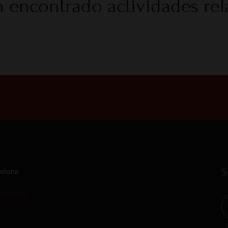
 encontrado actividades re
S
celona
istic.cat