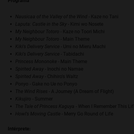
Programa
Nausicaa of the Valley of the Wind
- Kaze no Tani
Laputa: Castle in the Sky
- Kimi wo Nosete
My Neighbour Totoro
- Kaze no Toori Michi
My Neighbour Totoro
- Main Theme
Kiki's Delivery Service
- Umi no Mieru Machi
Kiki's Delivery Service
- Tabidachi
Princess Mononoke
- Main Theme
Spirited Away
- Inochi no Namae
Spirited Away
- Chihiro's Waltz
Ponyo
- Gake no Ue no Ponyo
The Wind Rises
- A Journey (A Dream of Flight)
Kikujiro
- Summer
The Tale of Princess Kaguya
- When I Remember This Lif
Howl's Moving Castle
- Merry Go Round of Life
Intérprete: