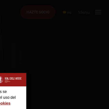
es
Menú
HAZTE SOCIO
HAZTE SOCIO
s se
el uso del
ookies