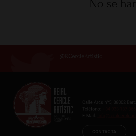
No se han
@RCercleArtistic
Calle Arcs nº5, 08002 Bar
Teléfono:
+34 933 187 866
E-Mail:
info@reialcercleart
CONTACTA