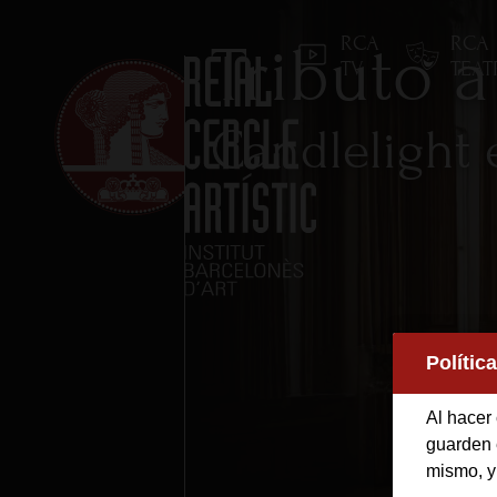
RCA
RCA
Tributo a
TV
TEA
Candlelight 
Inicio
Reial Cercle Artístic
Polític
Programas y Activida
Al hacer 
guarden e
mismo, y
Socios