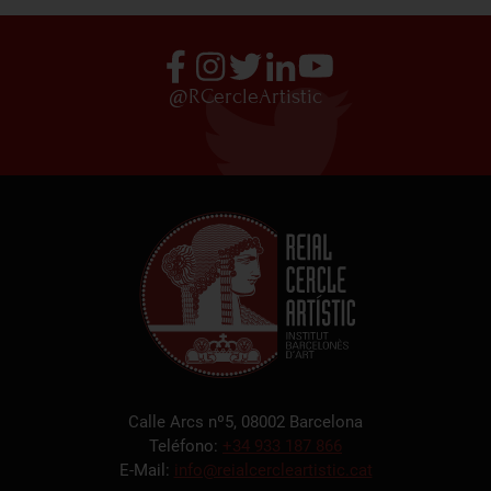
@RCercleArtistic
Calle Arcs nº5, 08002 Barcelona
Teléfono:
+34 933 187 866
E-Mail:
info@reialcercleartistic.cat