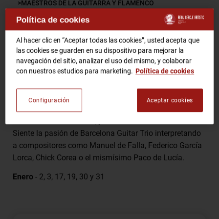
MAESTROS DE LA GUITARRA Y FLAMENCO
Política de cookies
RCA TV
RCA TEATRO
Comparte
Gastronomic Experience 360º
Al hacer clic en “Aceptar todas las cookies”, usted acepta que
las cookies se guarden en su dispositivo para mejorar la
Entradas Eventos
navegación del sitio, analizar el uso del mismo, y colaborar
con nuestros estudios para marketing.
Política de cookies
Los maestros Xavier Coll , Alí Arango y Luis Robisco –
CA
ES
tres guitarristas de gran prestigio internacional –
Configuración
Aceptar cookies
ofrecen un emocionante Homenaje a Paco de Lucía en
HAZTE SOCIO
el corazón de Barcelona, junto a la Plaza de la Catedral.
Siente la pasión de Barcelona Guitar Trio interpretando
a compositores como Manuel de Falla, Federico García
Lorca, Chick Corea o el mismísimo Paco de Lucía.
Enero
- 2, 3, 17, 19, 30 y 31