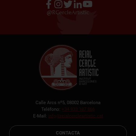
@RCercleArtistic
Calle Arcs nº5, 08002 Barcelona
Teléfono:
+34 933 187 866
E-Mail:
info@reialcercleartistic.cat
CONTACTA