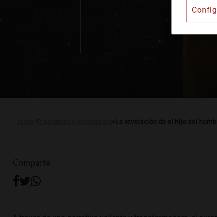
Config
Instituto Barcelonés d
Alquiler de espacios
Publicaciones
Actualidad
Inicio
Programas y Actividades
La revelación de el hijo del homb
Comparte