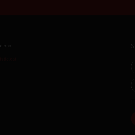
S
celona
istic.cat