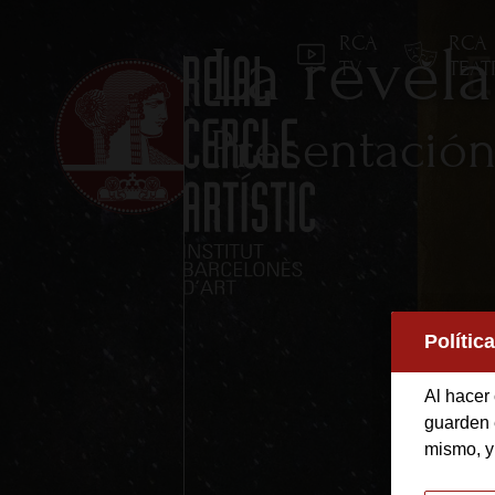
RCA
RCA
La revel
TV
TEA
Presentación
Inicio
Polític
Reial Cercle Artístic
Al hacer 
Programas y Activida
guarden e
mismo, y
Socios