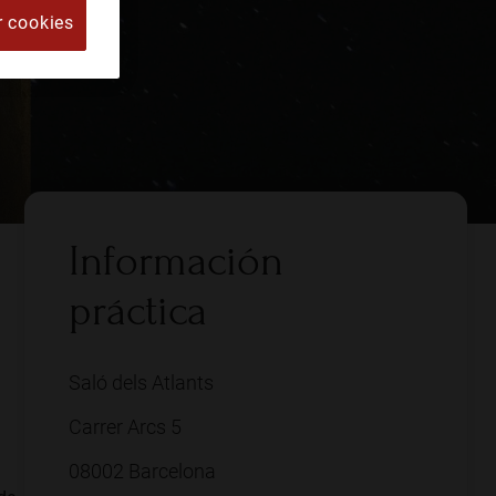
r cookies
Información
práctica
Saló dels Atlants
Carrer Arcs 5
08002 Barcelona