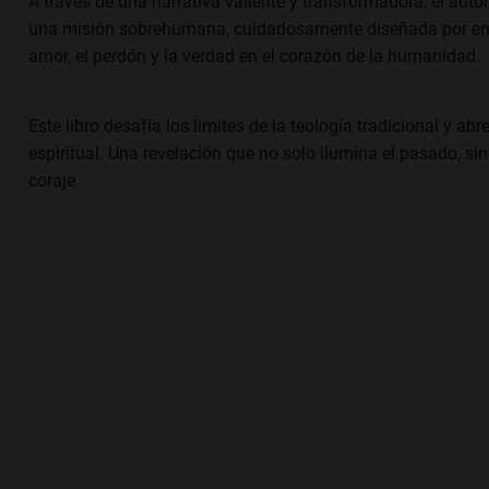
A través de una narrativa valiente y transformadora, el autor
una misión sobrehumana, cuidadosamente diseñada por enti
amor, el perdón y la verdad en el corazón de la humanidad.
Este libro desafía los límites de la teología tradicional y 
espiritual. Una revelación que no solo ilumina el pasado, s
coraje