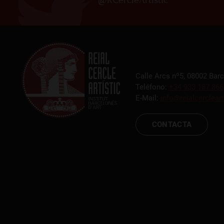
Calle Arcs nº5, 08002 Bar
Teléfono:
+34 933 187 866
E-Mail:
info@reialcercleart
CONTACTA