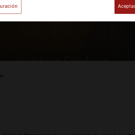
uración
Acepta
e Arte
re