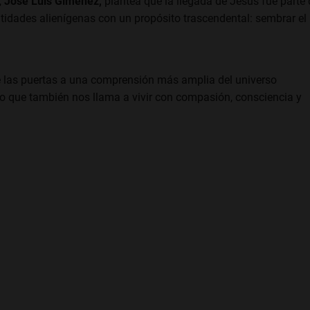
,
José Luis Gimenez,
plantea que la llegada de Jesús fue parte 
dades alienígenas con un propósito trascendental: sembrar el
abre las puertas a una comprensión más amplia del universo
ino que también nos llama a vivir con compasión, consciencia y