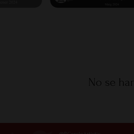
No se han
@RCercleArtistic