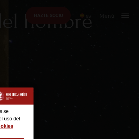
 del hombre
es
Menú
HAZTE SOCIO
HAZTE SOCIO
s se
el uso del
ookies