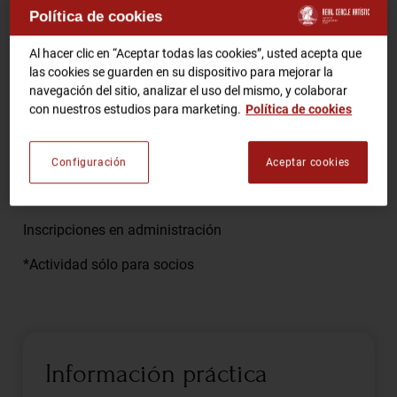
Política de cookies
Comparte
RCA TV
RCA TEATRO
Al hacer clic en “Aceptar todas las cookies”, usted acepta que
Gastronomic Experience 360º
las cookies se guarden en su dispositivo para mejorar la
navegación del sitio, analizar el uso del mismo, y colaborar
Entradas Eventos
con nuestros estudios para marketing.
Política de cookies
Los lunes 3, 10, 17, 24 y 31
Configuración
Aceptar cookies
CA
ES
El precio incluye todos los materiales, tintes, pantalla,
preparación y tirage
HAZTE SOCIO
Inscripciones en administración
*Actividad sólo para socios
Información práctica