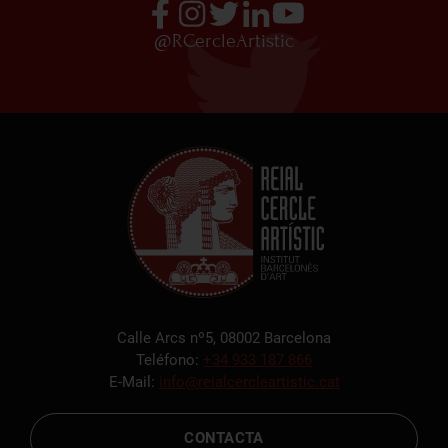
@RCercleArtistic
Calle Arcs nº5, 08002 Barcelona
Teléfono:
+34 933 187 866
E-Mail:
info@reialcercleartistic.cat
CONTACTA