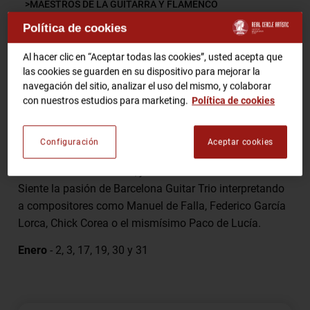
MAESTROS DE LA GUITARRA Y FLAMENCO
Política de cookies
RCA TV
RCA TEATRO
Comparte
Gastronomic Experience 360º
Al hacer clic en “Aceptar todas las cookies”, usted acepta que
las cookies se guarden en su dispositivo para mejorar la
Entradas Eventos
navegación del sitio, analizar el uso del mismo, y colaborar
con nuestros estudios para marketing.
Política de cookies
Los maestros Xavier Coll , Alí Arango y Luis Robisco –
CA
ES
tres guitarristas de gran prestigio internacional –
Configuración
Aceptar cookies
ofrecen un emocionante Homenaje a Paco de Lucía en
HAZTE SOCIO
el corazón de Barcelona, junto a la Plaza de la Catedral.
Siente la pasión de Barcelona Guitar Trio interpretando
a compositores como Manuel de Falla, Federico García
Lorca, Chick Corea o el mismísimo Paco de Lucía.
Enero
- 2, 3, 17, 19, 30 y 31