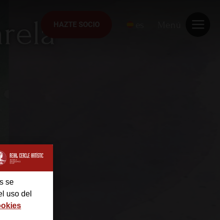
arela
es
Menú
HAZTE SOCIO
HAZTE SOCIO
s se
el uso del
ookies