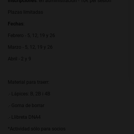
Inscripciones
: en administración - 10€ per sesión
Plazas limitadas
Fechas
:
Febrero - 5, 12, 19 y 26
Marzo - 5, 12, 19 y 26
Abril - 2 y 9
Material para traerr:
.- Lápices: B, 2B i 4B
.- Goma de borrar
.- Llibreta DNA4
*Actividad sólo para socios