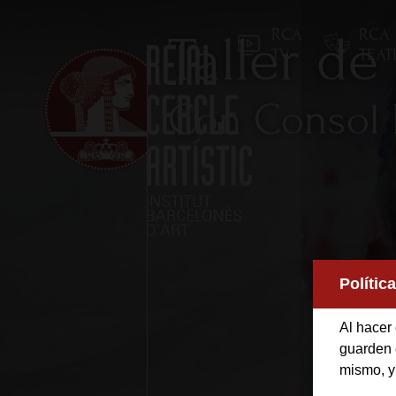
RCA
RCA
Taller de
TV
TEA
Con Consol 
Inicio
Polític
Reial Cercle Artístic
Al hacer 
Programas y Activida
guarden e
mismo, y
Socios