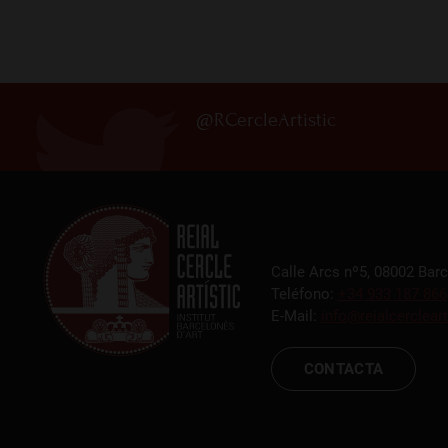
@RCercleArtistic
Calle Arcs nº5, 08002 Bar
Teléfono:
+34 933 187 866
E-Mail:
info@reialcercleart
CONTACTA