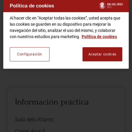
La música del hombre que sabía demasiado
Política de cookies
RCA TV
RCA TEATRO
Comparte
Al hacer clic en “Aceptar todas las cookies”, usted acepta que
Gastronomic Experience 360º
las cookies se guarden en su dispositivo para mejorar la
navegación del sitio, analizar el uso del mismo, y colaborar
Entradas Eventos
con nuestros estudios para marketing.
Política de cookies
Un montaje de Xavier Cazeneuve, divulgador cultural y
Configuración
Aceptar cookies
CA
ES
experto en la vertiente histórica y artística del séptimo
arte.
HAZTE SOCIO
Información práctica
Saló dels Atlants
Carrer Arcs 5