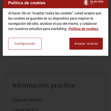
Política de cookies
Comparte
RCA TV
RCA TEATRO
Al hacer clic en “Aceptar todas las cookies”, usted acepta que
las cookies se guarden en su dispositivo para mejorar la
Gastronomic Experience 360º
navegación del sitio, analizar el uso del mismo, y colaborar
Entradas Eventos
con nuestros estudios para marketing.
Política de cookies
Presentación de Esteve Riambau, exdirector de la
Configuración
Aceptar cookies
Filmoteca de Catalunya.
CA
ES
Reservas en
cineclub@reialcercleartistic.cat
HAZTE SOCIO
Información práctica
Saló els Atlants
Carrer Arcs 5