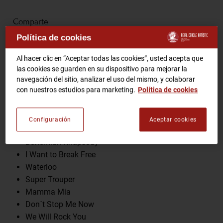
Comparte
RCA TV
RCA TEATRO
Política de cookies
Gastronomic Experience 360º
Entradas Eventos
Al hacer clic en “Aceptar todas las cookies”, usted acepta que
las cookies se guarden en su dispositivo para mejorar la
Programa
navegación del sitio, analizar el uso del mismo, y colaborar
con nuestros estudios para marketing.
Política de cookies
CA
ES
Dancing Queen
SOS
Configuración
Aceptar cookies
HAZTE SOCIO
Money, Money, Money
Bohemian Rhapsody
I Want to Break Free
Waterloo
Super Trouper
Mamma Mia
Don´t Stop Me Now
We Will Rock You