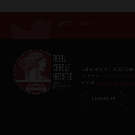
@RCercleArtistic
Calle Arcs nº5, 08002 Bar
Teléfono:
+34 933 187 866
E-Mail:
info@reialcercleart
CONTACTA