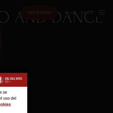
IO AND DANCE
es
Menú
HAZTE SOCIO
HAZTE SOCIO
s se
el uso del
ookies