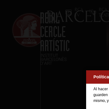
RCA
RCA
BARCELO
TV
TEA
Inicio
Polític
Reial Cercle Artístic
Al hacer 
Programas y Activida
guarden e
mismo, y
Socios