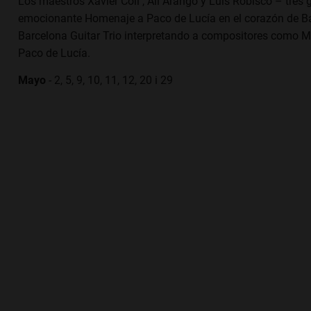
Los maestros Xavier Coll , Alí Arango y Luis Robisco – tres g
emocionante Homenaje a Paco de Lucía en el corazón de Barc
Barcelona Guitar Trio interpretando a compositores como Ma
Paco de Lucía.
Mayo
- 2, 5, 9, 10, 11, 12, 20 i 29