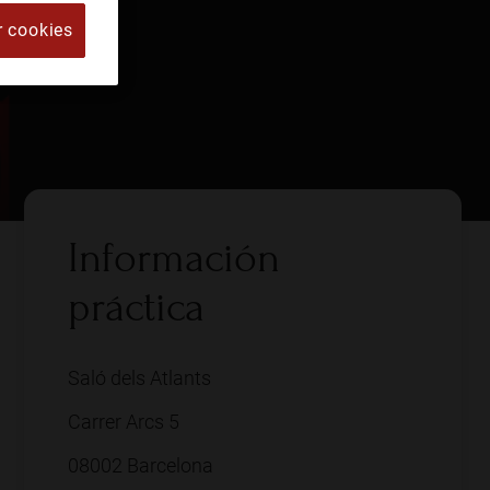
r cookies
Información
práctica
Saló dels Atlants
Carrer Arcs 5
08002 Barcelona