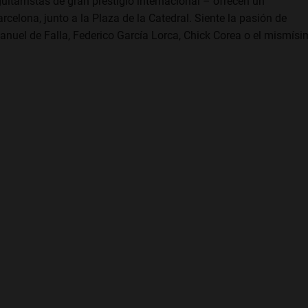
uitarristas de gran prestigio internacional – ofrecen un
elona, junto a la Plaza de la Catedral. Siente la pasión de
nuel de Falla, Federico García Lorca, Chick Corea o el mismís