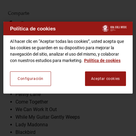
Comparte
RCA TV
RCA TEATRO
Gastronomic Experience 360º
Política de cookies
Entradas Eventos
Al hacer clic en “Aceptar todas las cookies”, usted acepta que
Programa
las cookies se guarden en su dispositivo para mejorar la
navegación del sitio, analizar el uso del mismo, y colaborar
CA
ES
con nuestros estudios para marketing.
Política de cookies
Here Comes The Sun
I Want To Hold Your Hand
HAZTE SOCIO
Help!
Configuración
Aceptar cookies
Michelle
Penny Lane
Come Together
We Can Work It Out
While My Guitar Gently Weeps
Lady Madonna
Blackbird