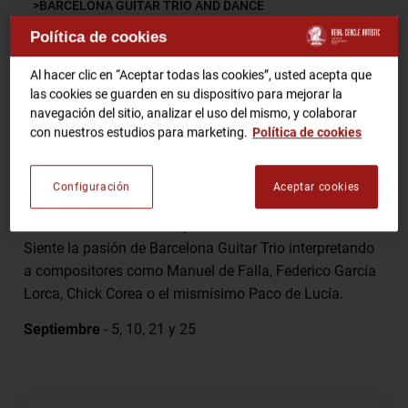
BARCELONA GUITAR TRIO AND DANCE
Política de cookies
RCA TV
RCA TEATRO
Comparte
Gastronomic Experience 360º
Al hacer clic en “Aceptar todas las cookies”, usted acepta que
las cookies se guarden en su dispositivo para mejorar la
Entradas Eventos
navegación del sitio, analizar el uso del mismo, y colaborar
con nuestros estudios para marketing.
Política de cookies
Los maestros Xavier Coll , Alí Arango y Luis Robisco –
CA
ES
tres guitarristas de gran prestigio internacional –
Configuración
Aceptar cookies
ofrecen un emocionante Homenaje a Paco de Lucía en
HAZTE SOCIO
el corazón de Barcelona, junto a la Plaza de la Catedral.
Siente la pasión de Barcelona Guitar Trio interpretando
a compositores como Manuel de Falla, Federico García
Lorca, Chick Corea o el mismísimo Paco de Lucía.
Septiembre
- 5, 10, 21 y 25