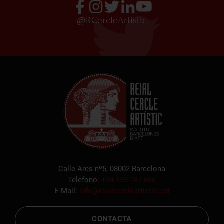
@RCercleArtistic
Calle Arcs nº5, 08002 Barcelona
Teléfono:
+34 933 187 866
E-Mail:
info@reialcercleartistic.cat
CONTACTA