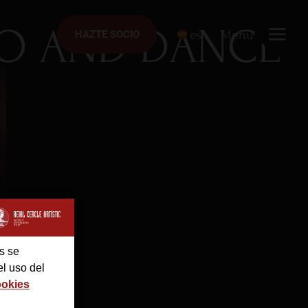
IO AND DANCE
es
Menú
HAZTE SOCIO
HAZTE SOCIO
s se
el uso del
ookies