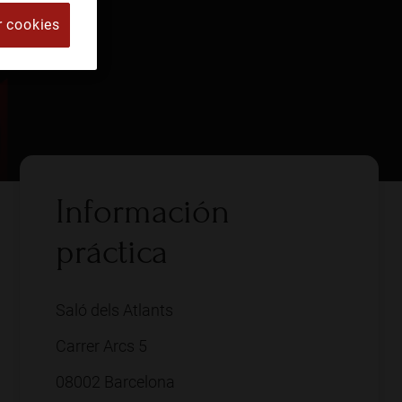
r cookies
Información
práctica
Saló dels Atlants
Carrer Arcs 5
08002 Barcelona