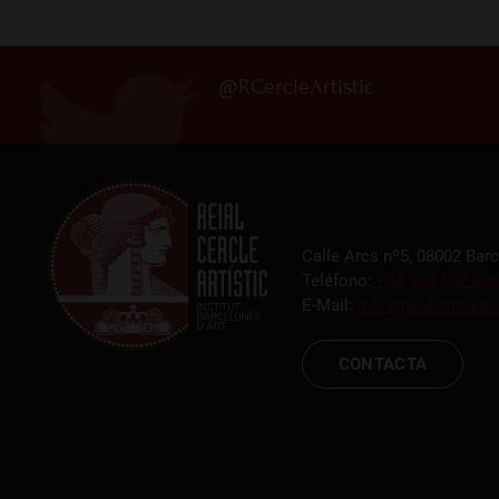
@RCercleArtistic
Calle Arcs nº5, 08002 Bar
Teléfono:
+34 933 187 866
E-Mail:
info@reialcercleart
CONTACTA