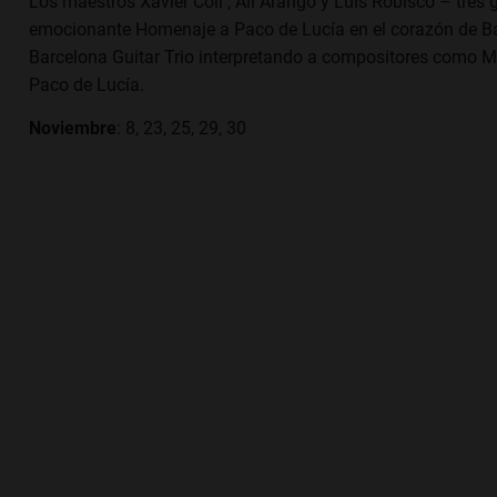
Los maestros Xavier Coll , Alí Arango y Luis Robisco – tres g
emocionante Homenaje a Paco de Lucía en el corazón de Barc
Barcelona Guitar Trio interpretando a compositores como Ma
Paco de Lucía.
Noviembre
: 8, 23, 25, 29, 30