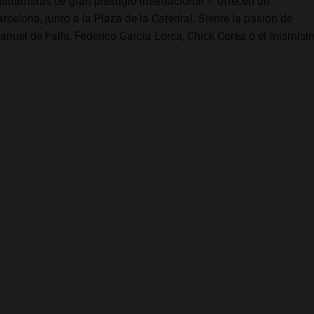
uitarristas de gran prestigio internacional – ofrecen un
elona, junto a la Plaza de la Catedral. Siente la pasión de
nuel de Falla, Federico García Lorca, Chick Corea o el mismís