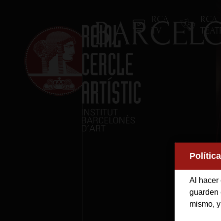
RCA
RCA
BARCELO
TV
TEA
Inicio
Polític
Reial Cercle Artístic
Al hacer 
Programas y Activida
guarden e
mismo, y
Socios