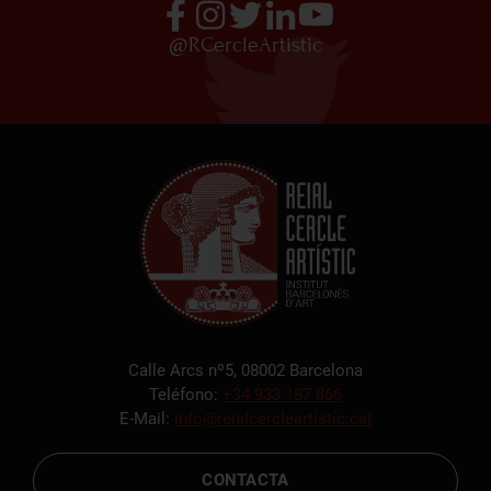
@RCercleArtistic
Calle Arcs nº5, 08002 Barcelona
Teléfono:
+34 933 187 866
E-Mail:
info@reialcercleartistic.cat
CONTACTA