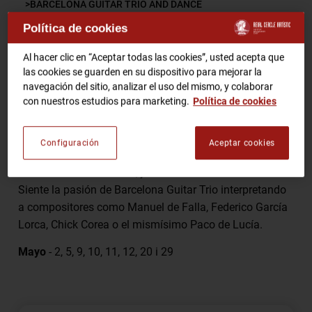
BARCELONA GUITAR TRIO AND DANCE
Política de cookies
RCA TV
RCA TEATRO
Comparte
Gastronomic Experience 360º
Al hacer clic en “Aceptar todas las cookies”, usted acepta que
las cookies se guarden en su dispositivo para mejorar la
Entradas Eventos
navegación del sitio, analizar el uso del mismo, y colaborar
con nuestros estudios para marketing.
Política de cookies
Los maestros Xavier Coll , Alí Arango y Luis Robisco –
CA
ES
tres guitarristas de gran prestigio internacional –
Configuración
Aceptar cookies
ofrecen un emocionante Homenaje a Paco de Lucía en
HAZTE SOCIO
el corazón de Barcelona, junto a la Plaza de la Catedral.
Siente la pasión de Barcelona Guitar Trio interpretando
a compositores como Manuel de Falla, Federico García
Lorca, Chick Corea o el mismísimo Paco de Lucía.
Mayo
- 2, 5, 9, 10, 11, 12, 20 i 29