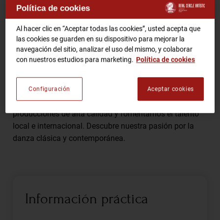
Política de cookies
Comparte
RCA TV
RCA TEATRO
Al hacer clic en “Aceptar todas las cookies”, usted acepta que
las cookies se guarden en su dispositivo para mejorar la
Gastronomic Experience 360º
navegación del sitio, analizar el uso del mismo, y colaborar
Entradas Eventos
con nuestros estudios para marketing.
Política de cookies
Barcelona City Ballet es una compañía de danza con
sede en Barcelona, comprometida con la excelencia
Configuración
Aceptar cookies
CA
ES
artística y la difusión del ballet. Presentamos
producciones de alta calidad y fomentamos el talento
HAZTE SOCIO
local e internacional. Descubre nuestra pasión por la
danza clásica y contemporánea.
Información práctica