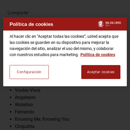
Comparte
RCA TV
RCA TEATRO
Gastronomic Experience 360º
Política de cookies
Entradas Eventos
Al hacer clic en “Aceptar todas las cookies”, usted acepta que
las cookies se guarden en su dispositivo para mejorar la
Programa
navegación del sitio, analizar el uso del mismo, y colaborar
CA
ES
con nuestros estudios para marketing.
Política de cookies
Dancing Queen
SOS
HAZTE SOCIO
Configuración
Aceptar cookies
Money, Money, Money
The Winner Takes it All
Voulez-Vous
Angeleyes
Waterloo
Fernando
Knowing Me, Knowing You
Chiquitita