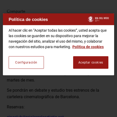
Comparte
RCA TV
RCA TEATRO
Política de cookies
Gastronomic Experience 360º
Entradas Eventos
Al hacer clic en “Aceptar todas las cookies”, usted acepta que
las cookies se guarden en su dispositivo para mejorar la
Tertulia con el deseo de promover el conocimiento del
navegación del sitio, analizar el uso del mismo, y colaborar
con nuestros estudios para marketing.
Política de cookies
cine, la asistencia a los cines y el análisis de la obra
CA
ES
fílmica, el Cineclub del Círculo del Real Círculo Artístico
de Barcelona que coordina Jordi Artigas, organiza bajo
Configuración
Aceptar cookies
HAZTE SOCIO
el asesoramiento de Miguel-Fernando Ruiz de
Villalobos, unas “Meriendas de película” los primer
martes de mes.
Se pondrán en debate y estudio tres estrenos de la
cartelera cinematográfica de Barcelona.
Reservas: