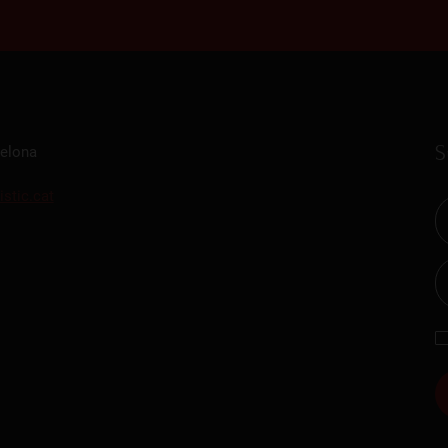
S
celona
istic.cat