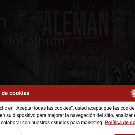
Gastronomic Experience
Entradas
n
TRO
360º
Eventos
n del álbum
a de cookies
clic en “Aceptar todas las cookies”, usted acepta que las cookie
des
n su dispositivo para mejorar la navegación del sitio, analizar 
 colaborar con nuestros estudios para marketing.
Política de c