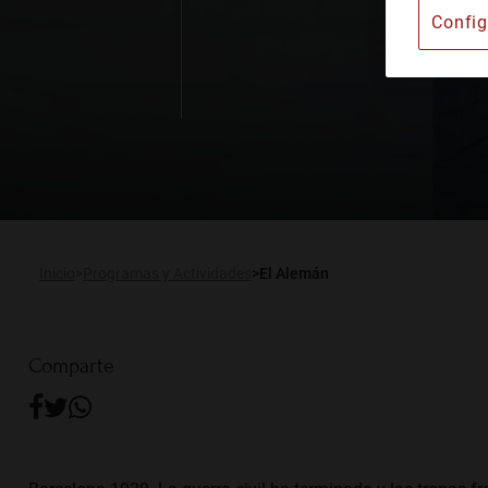
Config
Instituto Barcelonés d
Alquiler de espacios
Publicaciones
Actualidad
Inicio
Programas y Actividades
El Alemán
Comparte