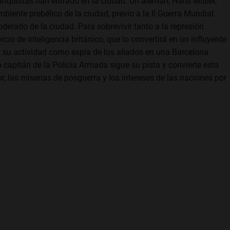
ranquistas han entrado en la ciudad. Un alemán, Hans Müller,
biente prebélico de la ciudad, previo a la II Guerra Mundial.
derado de la ciudad. Para sobrevivir tanto a la represión
cio de inteligencia británico, que lo convertirá en un influyente
 su actividad como espía de los aliados en una Barcelona
n capitán de la Policía Armada sigue su pista y convierte esta
, las miserias de posguerra y los intereses de las naciones por