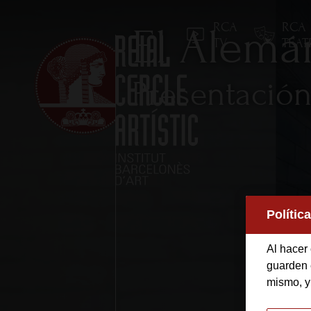
RCA
RCA
El Alemá
TV
TEA
Presentació
Inicio
Polític
Reial Cercle Artístic
Al hacer 
Programas y Activida
guarden e
mismo, y
Socios