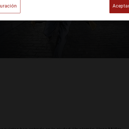
uración
Acepta
e Arte