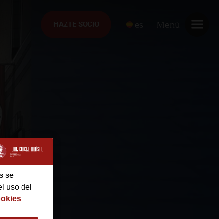
es
Menú
HAZTE SOCIO
HAZTE SOCIO
s se
el uso del
ookies