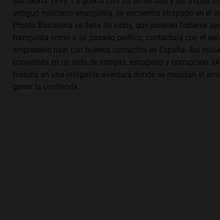
Barcelona 1939. La guerra civil ha terminado y las tropas f
antiguo miliciano anarquista, se encuentra atrapado en el am
Pronto Barcelona se llena de nazis, que parecen haberse apo
franquista como a su pasado político, contactará con el servi
empresario nazi con buenos contactos en España. Así inicia
convertida en un nido de intrigas, estraperlo y corrupción. U
historia en una intrigante aventura donde se mezclan el amor
ganar la contienda.