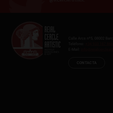
Calle Arcs nº5, 08002 Bar
Teléfono:
+34 933 187 866
E-Mail:
info@reialcercleart
CONTACTA