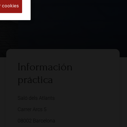
r cookies
Información
práctica
Saló dels Atlants
Carrer Arcs 5
08002 Barcelona