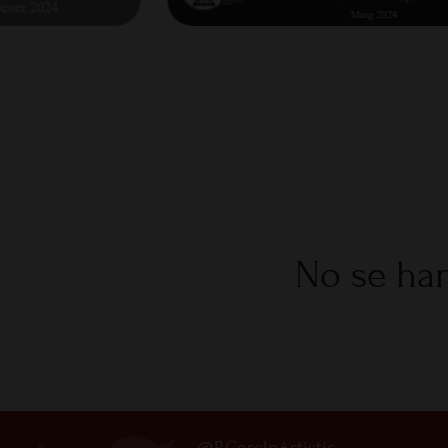
No se han
@RCercleArtistic