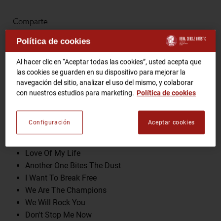
Comparte
RCA TV
RCA TEATRO
Gastronomic Experience 360º
Política de cookies
Entradas Eventos
Al hacer clic en “Aceptar todas las cookies”, usted acepta que
las cookies se guarden en su dispositivo para mejorar la
Programa
navegación del sitio, analizar el uso del mismo, y colaborar
CA
ES
con nuestros estudios para marketing.
Política de cookies
Somebody To Love
Bohemian Rhapsody
HAZTE SOCIO
Configuración
Aceptar cookies
Crazy Little Thing Called Love
Killer Queen
Love Of My Life
Another One Bites The Dust
I Want To Break Free
We Are The Champions
We Will Rock You
Don't Stop Me Now