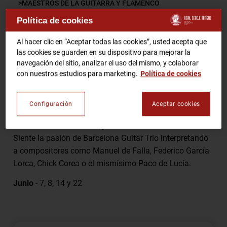
MAESTROS DE LA GUITARRA Y FLAMENCO
Política de cookies
RCA TV
RCA TEATRO
Comparte
Gastronomic Experience 360º
Al hacer clic en “Aceptar todas las cookies”, usted acepta que
las cookies se guarden en su dispositivo para mejorar la
Entradas Eventos
navegación del sitio, analizar el uso del mismo, y colaborar
con nuestros estudios para marketing.
Política de cookies
Los maestros Xavier Coll , Alí Arango y Luis Robisco –
CA
ES
tres guitarristas de gran prestigio internacional –
Configuración
Aceptar cookies
ofrecen un emocionante Homenaje a Paco de Lucía en
HAZTE SOCIO
el corazón de Barcelona, junto a la Plaza de la Catedral.
Siente la pasión de Barcelona Guitar Trio interpretando
a compositores como Manuel de Falla, Federico García
Lorca, Chick Corea o el mismísimo Paco de Lucía.
Junio
- 7, 8, 14 y 22