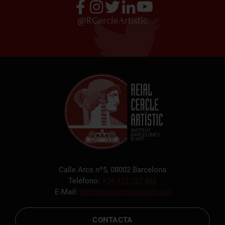
@RCercleArtistic
Calle Arcs nº5, 08002 Barcelona
Teléfono:
+34 933 187 866
E-Mail:
info@reialcercleartistic.cat
CONTACTA