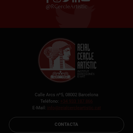
@RCercleArtistic
Calle Arcs nº5, 08002 Barcelona
Teléfono:
+34 933 187 866
E-Mail:
info@reialcercleartistic.cat
CONTACTA