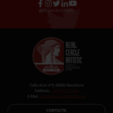
@RCercleArtistic
Calle Arcs nº5, 08002 Barcelona
Teléfono:
+34 933 187 866
E-Mail:
info@reialcercleartistic.cat
CONTACTA