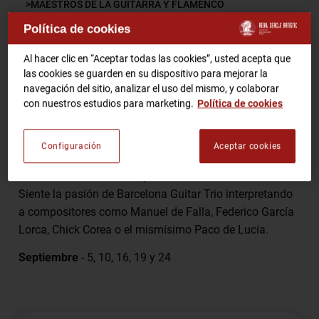
MAESTROS DE LA GUITARRA Y FLAMENCO
Política de cookies
RCA TV
RCA TEATRO
Comparte
Gastronomic Experience 360º
Al hacer clic en “Aceptar todas las cookies”, usted acepta que
las cookies se guarden en su dispositivo para mejorar la
Entradas Eventos
navegación del sitio, analizar el uso del mismo, y colaborar
con nuestros estudios para marketing.
Política de cookies
Los maestros Xavier Coll , Alí Arango y Luis Robisco –
CA
ES
tres guitarristas de gran prestigio internacional –
Configuración
Aceptar cookies
ofrecen un emocionante Homenaje a Paco de Lucía en
HAZTE SOCIO
el corazón de Barcelona, junto a la Plaza de la Catedral.
Siente la pasión de Barcelona Guitar Trio interpretando
a compositores como Manuel de Falla, Federico García
Lorca, Chick Corea o el mismísimo Paco de Lucía.
Septiembre
- 5, 10, 16, 19 y 24