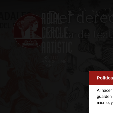
RCA
RCA
Del dere
TV
TEA
Obra de teat
Inicio
Polític
Reial Cercle Artístic
Al hacer 
Programas y Activida
guarden e
mismo, y
Socios