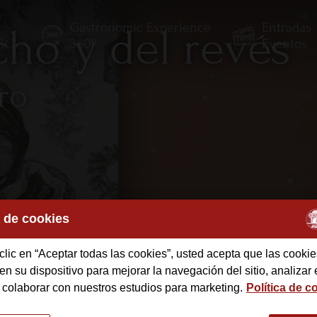
Gastronomic Experience
Entradas
cho y del revés
TRO
360º
Eventos
ro
a de cookies
clic en “Aceptar todas las cookies”, usted acepta que las cookie
des
n su dispositivo para mejorar la navegación del sitio, analizar 
 colaborar con nuestros estudios para marketing.
Política de c