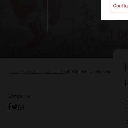
Config
Instituto Barcelonés d
Alquiler de espacios
Publicaciones
Actualidad
Inicio
Programas y Actividades
Del derecho y del revés
Comparte
S
C
0