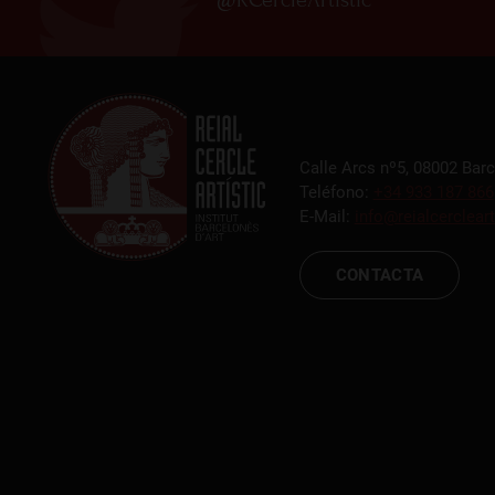
Calle Arcs nº5, 08002 Bar
Teléfono:
+34 933 187 866
E-Mail:
info@reialcercleart
CONTACTA