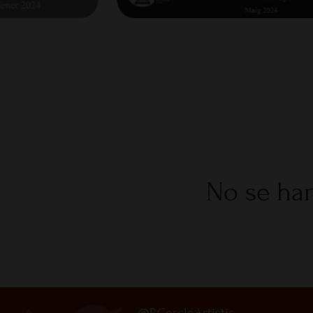
No se han
@RCercleArtistic