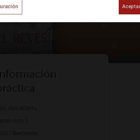
uración
Acepta
e Arte
Información
práctica
aló dels Atlants
arrer Arcs 5
8002 Barcelona