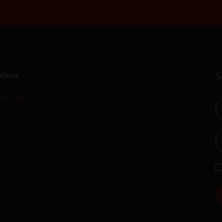
S
celona
istic.cat