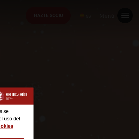
es
Menú
HAZTE SOCIO
HAZTE SOCIO
s se
el uso del
ookies