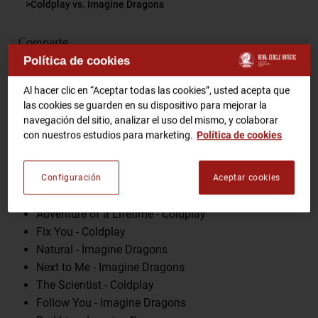
Coldplay vs. Imagine Dragons
RCA TV
RCA TEATRO
Comparte
Gastronomic Experience 360º
Política de cookies
Entradas Eventos
Al hacer clic en “Aceptar todas las cookies”, usted acepta que
las cookies se guarden en su dispositivo para mejorar la
navegación del sitio, analizar el uso del mismo, y colaborar
Programa
CA
ES
con nuestros estudios para marketing.
Política de cookies
Clocks - Coldplay
HAZTE SOCIO
Something Just Like This - Coldplay
Configuración
Aceptar cookies
Radioactive - Imagine Dragons
Adventure of a Lifetime - Coldplay
Fix You - Coldplay
Natural - Imagine Dragons
Next to Me - Imagine Dragons
The Scientist - Coldplay
Follow You - Imagine Dragons