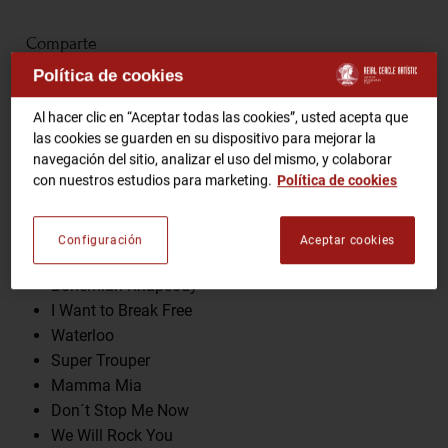
Comparte
RCA TV
RCA TEATRO
Política de cookies
Gastronomic Experience 360º
Entradas Eventos
Al hacer clic en “Aceptar todas las cookies”, usted acepta que
las cookies se guarden en su dispositivo para mejorar la
Programa
navegación del sitio, analizar el uso del mismo, y colaborar
con nuestros estudios para marketing.
Política de cookies
CA
ES
Dancing Queen
SOS
Configuración
Aceptar cookies
HAZTE SOCIO
Money, Money, Money
Bohemian Rhapsody
I Want to Break Free
Waterloo
Super Trouper
Mamma Mia
Don´t Stop Me Now
We Will Rock You