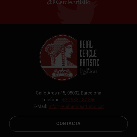
@RCercleArtistic
Calle Arcs nº5, 08002 Barcelona
Teléfono:
+34 933 187 866
E-Mail:
info@reialcercleartistic.cat
CONTACTA