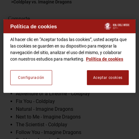
Coldplay vs. Imagine Dragons
RCA TV
RCA TEATRO
Comparte
Gastronomic Experience 360º
Política de cookies
Entradas Eventos
Al hacer clic en “Aceptar todas las cookies”, usted acepta que
las cookies se guarden en su dispositivo para mejorar la
navegación del sitio, analizar el uso del mismo, y colaborar
Programa
CA
ES
con nuestros estudios para marketing.
Política de cookies
Clocks - Coldplay
HAZTE SOCIO
Something Just Like This - Coldplay
Configuración
Aceptar cookies
Radioactive - Imagine Dragons
Adventure of a Lifetime - Coldplay
Fix You - Coldplay
Natural - Imagine Dragons
Next to Me - Imagine Dragons
The Scientist - Coldplay
Follow You - Imagine Dragons