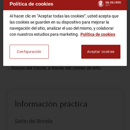
Política de cookies
Comparte
RCA TV
RCA TEATRO
Al hacer clic en “Aceptar todas las cookies”, usted acepta que
las cookies se guarden en su dispositivo para mejorar la
Gastronomic Experience 360º
navegación del sitio, analizar el uso del mismo, y colaborar
Entradas Eventos
con nuestros estudios para marketing.
Política de cookies
Actividad conjunta con Urban Sketchers de Barcelona.
Configuración
Aceptar cookies
CA
ES
Imprescindible inscripción previa.
.- Socios del Cercle, a través del correo de info
HAZTE SOCIO
Información práctica
Salón del Brindis