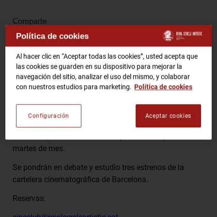
Comparte
RCA TV
RCA TEATRO
Política de cookies
Gastronomic Experience 360º
Entradas Eventos
Al hacer clic en “Aceptar todas las cookies”, usted acepta que
las cookies se guarden en su dispositivo para mejorar la
Tertulia con el deseo de promover el conocimiento del
navegación del sitio, analizar el uso del mismo, y colaborar
con nuestros estudios para marketing.
Política de cookies
cine, la asistencia a los cines y el análisis de la obra
CA
ES
fílmica, el Cineclub del Círculo del Real Círculo Artístico
de Barcelona que coordina Jordi Artigas, organiza bajo
Configuración
Aceptar cookies
HAZTE SOCIO
el asesoramiento de Miguel-Fernando Ruiz de
Villalobos, unas “Meriendas de película” los primer
martes de mes.
Se pondrán en debate y estudio tres estrenos de la
cartelera cinematográfica de Barcelona.
Reservas: