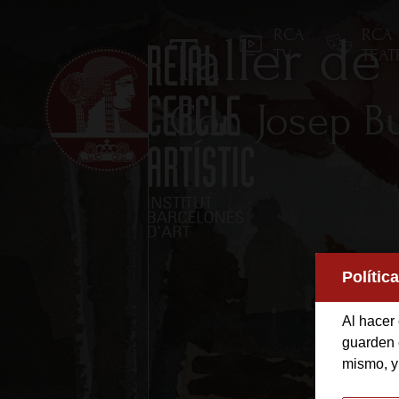
RCA
RCA
Taller de
TV
TEA
Con Josep Bu
Inicio
Polític
Reial Cercle Artístic
Al hacer 
Programas y Activida
guarden e
mismo, y
Socios