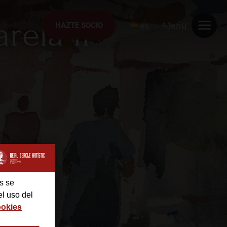
rela II
es
Menú
HAZTE SOCIO
HAZTE SOCIO
s se
el uso del
ookies