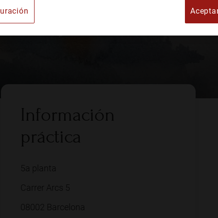
uración
Acepta
e Arte
Información
práctica
5a planta
Carrer Arcs 5
08002 Barcelona