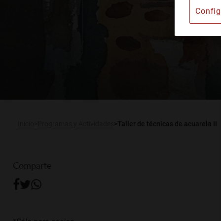
Config
Instituto Barcelonés d
Alquiler de espacios
Publicaciones
Actualidad
Inicio
Programas y Actividades
Taller de técnicas de acuarela II
Comparte