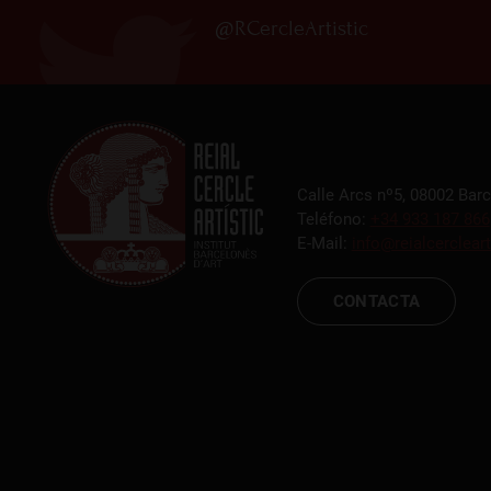
@RCercleArtistic
Calle Arcs nº5, 08002 Bar
Teléfono:
+34 933 187 866
E-Mail:
info@reialcercleart
CONTACTA