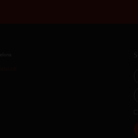
S
celona
istic.cat