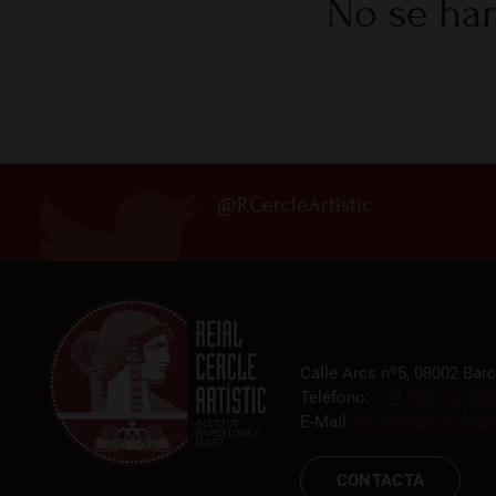
No se han
@RCercleArtistic
Calle Arcs nº5, 08002 Bar
Teléfono:
+34 933 187 866
E-Mail:
info@reialcercleart
CONTACTA