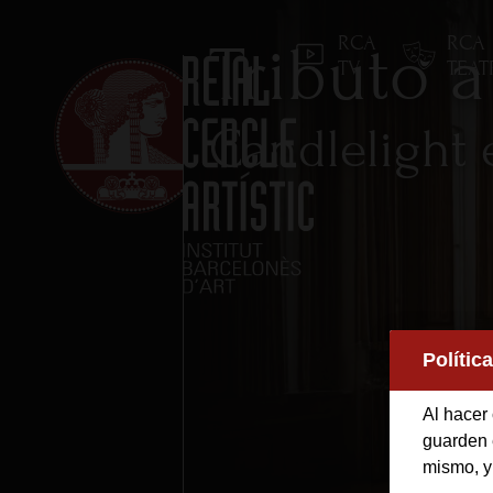
RCA
RCA
Tributo 
TV
TEA
Candlelight 
Inicio
Reial Cercle Artístic
Polític
Programas y Activida
Al hacer 
guarden e
mismo, y
Socios