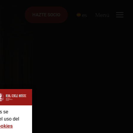
es
Menú
HAZTE SOCIO
HAZTE SOCIO
s se
el uso del
ookies