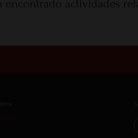
 encontrado actividades re
S
celona
istic.cat