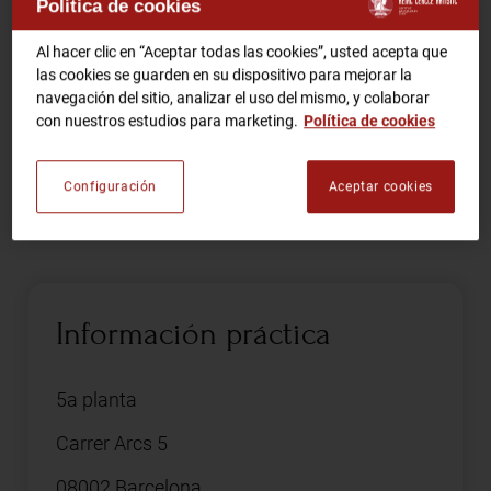
Política de cookies
Comparte
Al hacer clic en “Aceptar todas las cookies”, usted acepta que
RCA TV
RCA TEATRO
las cookies se guarden en su dispositivo para mejorar la
Gastronomic Experience 360º
navegación del sitio, analizar el uso del mismo, y colaborar
con nuestros estudios para marketing.
Política de cookies
Entradas Eventos
Inauguración de la exposición el jueves 30 de
Configuración
Aceptar cookies
noviembre del 2023 a las 19h
CA
ES
HAZTE SOCIO
Información práctica
5a planta
Carrer Arcs 5
08002 Barcelona