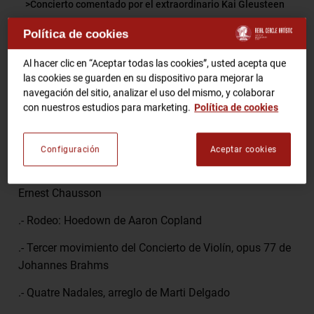
Concierto comentado por el extraordinario Kai Gleusteen
Política de cookies
RCA TV
RCA TEATRO
Comparte
Gastronomic Experience 360º
Al hacer clic en “Aceptar todas las cookies”, usted acepta que
Entradas Eventos
las cookies se guarden en su dispositivo para mejorar la
navegación del sitio, analizar el uso del mismo, y colaborar
con nuestros estudios para marketing.
Política de cookies
Programa
CA
ES
.- Crisantemi de Giacomo Puccini
Configuración
Aceptar cookies
HAZTE SOCIO
.- "Concierto" opus 21 para violín, piano y cuerdas de
Ernest Chausson
.- Rodeo: Hoedown de Aaron Copland
.- Tercer movimiento del Concierto de Violín, opus 77 de
Johannes Brahms
.- Quatre Nadales,
arreglo de Marti Delgado