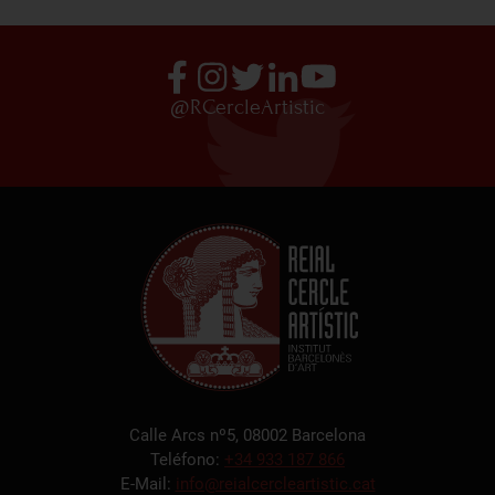
@RCercleArtistic
Calle Arcs nº5, 08002 Barcelona
Teléfono:
+34 933 187 866
E-Mail:
info@reialcercleartistic.cat