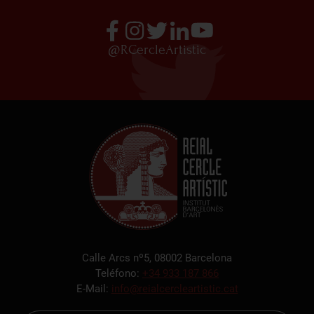
@RCercleArtistic
Calle Arcs nº5, 08002 Barcelona
Teléfono:
+34 933 187 866
E-Mail:
info@reialcercleartistic.cat