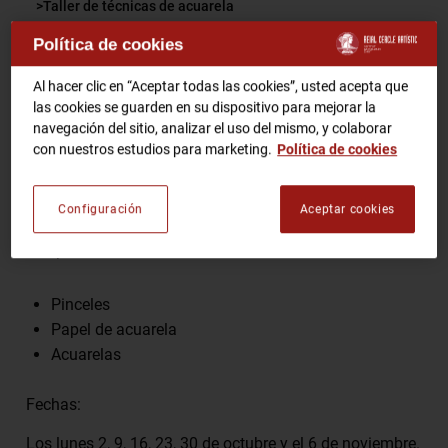
Taller de técnicas de acuarela
Política de cookies
RCA TV
RCA TEATRO
Comparte
Gastronomic Experience 360º
Al hacer clic en “Aceptar todas las cookies”, usted acepta que
las cookies se guarden en su dispositivo para mejorar la
Entradas Eventos
navegación del sitio, analizar el uso del mismo, y colaborar
con nuestros estudios para marketing.
Política de cookies
Sólo para socios.
CA
ES
Inscripciones en
info@reialcercleartistic.cat
Configuración
Aceptar cookies
HAZTE SOCIO
Las personas inscritas, deberán llevar:
Pinceles
Papel de acuarela
Acuarelas
Fechas:
Los lunes 2, 9, 16, 23, 30 de octubre y el 6 de noviembre.