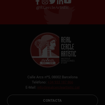
@RCercleArtistic
Calle Arcs nº5, 08002 Barcelona
Teléfono:
+34 933 187 866
E-Mail:
info@reialcercleartistic.cat
CONTACTA