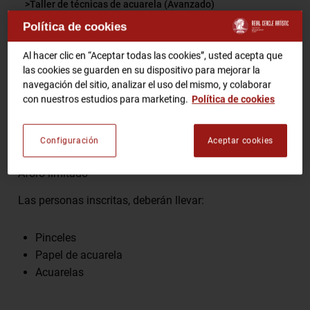
Taller de técnicas de acuarela (Avanzado)
Política de cookies
RCA TV
RCA TEATRO
Comparte
Al hacer clic en “Aceptar todas las cookies”, usted acepta que
Gastronomic Experience 360º
las cookies se guarden en su dispositivo para mejorar la
Entradas Eventos
navegación del sitio, analizar el uso del mismo, y colaborar
con nuestros estudios para marketing.
Política de cookies
Sólo para socios.
CA
ES
Configuración
Aceptar cookies
Inscripciones en
info@reialcercleartistic.cat
HAZTE SOCIO
Aforo limitado
Las personas inscritas, deberán llevar:
Pinceles
Papel de acuarela
Acuarelas