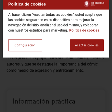
Política de cookies
Comparte
RCA TV
RCA TEATRO
Al hacer clic en “Aceptar todas las cookies”, usted acepta que
las cookies se guarden en su dispositivo para mejorar la
Gastronomic Experience 360º
navegación del sitio, analizar el uso del mismo, y colaborar
Entradas Eventos
con nuestros estudios para marketing.
Política de cookies
Discutiremos diversos temas relacionados con la
historia, el arte y la evolución del cómic en la
Configuración
Aceptar cookies
CA
ES
actualidad. Esperamos que los asistentes compartan
sus experiencias y opiniones sobre diferentes géneros y
HAZTE SOCIO
autores, y que se destaque la importancia del cómic
como medio de expresión y entretenimiento.
Información práctica